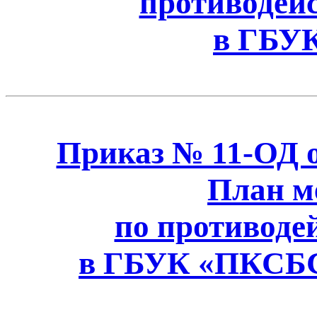
противодей
в ГБУ
Приказ № 11-ОД от
План м
по противоде
в ГБУК «ПКСБС»