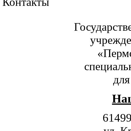
Контакты
Государств
учрежде
«Пермс
специаль
для
Наш
61499
ул. К