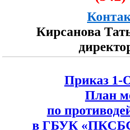
Контак
Кирсанова Тат
директо
Приказ 1-О
План м
по противоде
в ГБУК «ПКСБС»