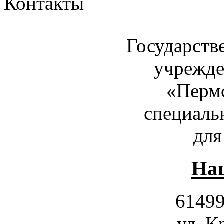
Контакты
Государств
учрежде
«Пермс
специаль
для
Наш
61499
ул. К