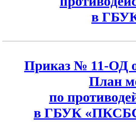
противодей
в ГБУ
Приказ № 11-ОД от
План м
по противоде
в ГБУК «ПКСБС»