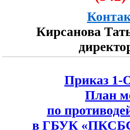
Контак
Кирсанова Тат
директо
Приказ 1-О
План м
по противоде
в ГБУК «ПКСБС»