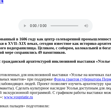
 4
ванный в 1606 году как центр солеваренной промышленност
ки в XVII–XIX веках, сегодня известное как историко-архит
ого водохранилища. Целиком, с собором, колокольней и бог
ной мере сохранились 49 памятников.
гражданской архитектурой инклюзивной выставки «Усолье 
товленных для инклюзивной выставки «Усолье на кончиках пал
ильных макетов» при поддержке
Фонда грантов губернатора Перм
слабовидящих людей. Проект позволяет изучить архитектуру х
кеты). Сделать культурное наследие Усолья доступным для люд
 экскурсионной программой. С графиком работы выставки можн
й»:
www.vospriatie.ru
иках пальцев» подготовили: