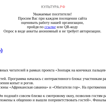
Уважаемые посетители!
Просим Вас при каждом посещении сайта
оценивать работу нашей организации,
пройдя по
ссылке
или QR-коду
Опрос в виде анкеты анонимный и не требует авторизации.
)
ных читателей в рамках проекта «Зоопарк на кончиках пальцев
й. Программа началась с интерактивного блока: участникам рас
оения копыт и рогов.
 зоны «Африканская саванна» и «Обитатели гор». На протяжен
н подошёл совсем близко к смотровому окну, позволив гостям р
положены к общению и вышли поприветствовать гостей». Финальн