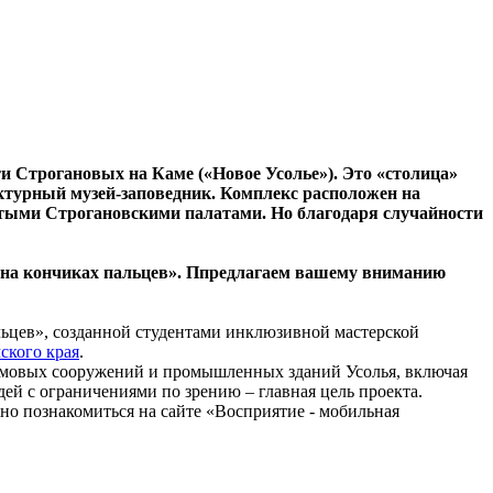
и Строгановых на Каме («Новое Усолье»). Это «столица»
ектурный музей-заповедник. Комплекс расположен на
атыми Строгановскими палатами. Но благодаря случайности
на кончиках пальцев». Ппредлагаем вашему вниманию
ьцев», созданной студентами инклюзивной мастерской
ского края
.
рамовых сооружений и промышленных зданий Усолья, включая
ей с ограничениями по зрению – главная цель проекта.
о познакомиться на сайте «Восприятие - мобильная