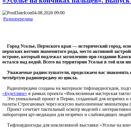
«Усолье на кончиках пальцев». Выпуск
04.08.2026 09:00
Радиопередача
Город Усолье, Пермского края — исторический город, осно
пермских вотчин знаменитого рода, место активной застрой
острове, который подлежал затоплению при создании Камск
остался над водой. Всего на территории Усолья в той или и
Уважаемые радиослушатели, продолжаем вас знакомить с 
четвёртую радиопередачу из цикла.
Радиопередачи созданы на материале тифлоаудиогидов, подго
«Будетляне»
в рамках проекта «Инклюзивная мастерская такт
Это уникальный проект в Перми, созданный для незрячих и 
палаты Строгановых через искусно выполненные миниатюры (ма
Проект сочетает тактильный осмотр моделей с интерактивной
лаборатория арт-медиации для незрячих и слабовидящих люде
Тифлоаудиогиды для инклюзивной выставки «Усолье на конч