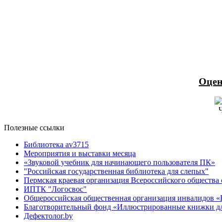
Оцен
Полезные ссылки
Библиотека av3715
Мероприятия и выставки месяца
«Звуковой учебник для начинающего пользователя ПК»
"Российская государственная библиотека для слепых"
Пермская краевая организация Всероссийского общества
ИПТК "Логосвос"
Общероссийская общественная организация инвалидов «
Благотворительный фонд «Иллюстрированные книжки дл
Дефектолог.by