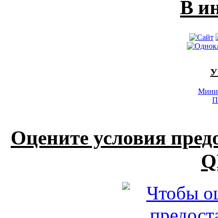
В и
У
Минис
П
Оцените условия пред
Q