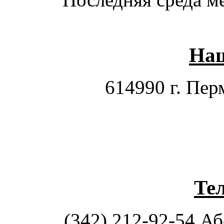
Наш
614990 г. Перм
Те
(342) 212-92-54 А