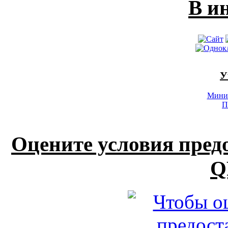
В и
У
Минис
П
Оцените условия пред
Q