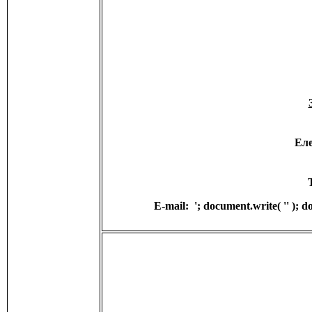
Ел
E-mail:
'; document.write( '
' ); 