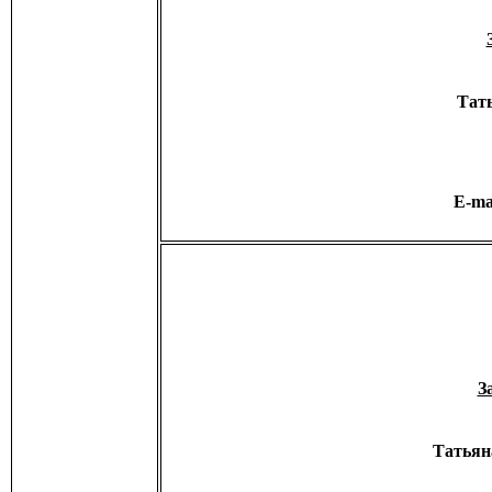
Тат
E-ma
З
Татьян