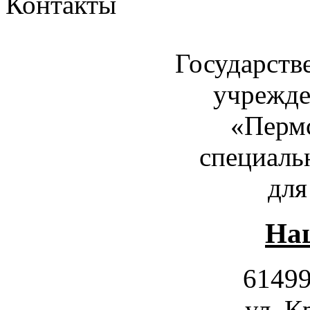
Контакты
Государств
учрежде
«Пермс
специаль
для
Наш
61499
ул. К