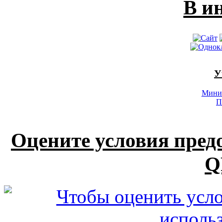
В и
У
Минис
П
Оцените условия пред
Q