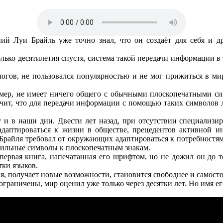
й Луи Брайль уже точно знал, что он создаёт для себя и 
ко десятилетия спустя, система такой передачи информации в т
гов, не пользовался популярностью и не мог прижиться в мир
р, не имеет ничего общего с обычными плоскопечатными симв
начит, что для передачи информации с помощью таких символо
и в наши дни. Двести лет назад, при отсутствии специализир
даптироваться к жизни в обществе, прецедентов активной ин
райля требовал от окружающих адаптироваться к потребностям
тильные символы к плоскопечатным знакам.
первая книга, напечатанная его шрифтом, но не дожил он до то
тки языков.
получает новые возможности, становится свободнее и самостоят
раничены, мир оценил уже только через десятки лет. Но имя его