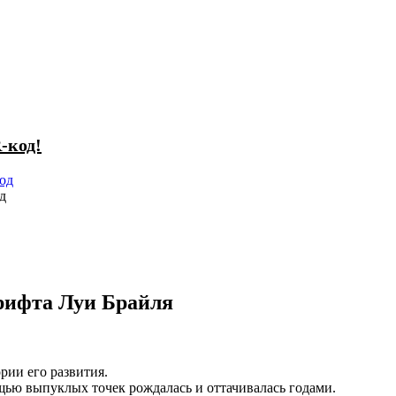
-код!
д
шрифта Луи Брайля
ии его развития.
щью выпуклых точек рождалась и оттачивалась годами.