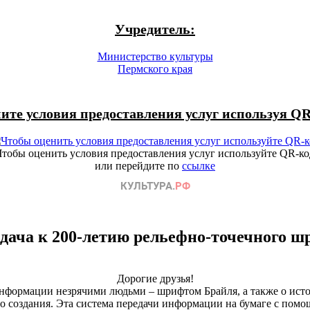
Учредитель:
Министерство культуры
Пермского края
ите условия предоставления услуг используя QR
Чтобы оценить условия предоставления услуг используйте QR-ко
или перейдите по
ссылке
дача к 200-летию рельефно-точечного 
Дорогие друзья!
формации незрячими людьми – шрифтом Брайля, а также о истор
 создания. Эта система передачи информации на бумаге с помо