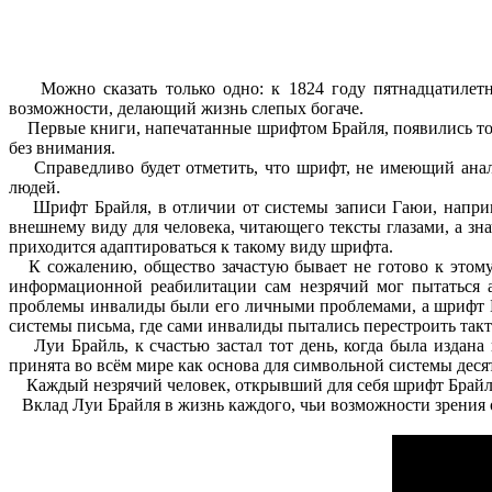
Можно сказать только одно: к 1824 году пятнадцатилетни
возможности, делающий жизнь слепых богаче.
Первые книги, напечатанные шрифтом Брайля, появились толь
без внимания.
Справедливо будет отметить, что шрифт, не имеющий анало
людей.
Шрифт Брайля, в отличии от системы записи Гаюи, наприме
внешнему виду для человека, читающего тексты глазами, а з
приходится адаптироваться к такому виду шрифта.
К сожалению, общество зачастую бывает не готово к этому 
информационной реабилитации сам незрячий мог пытаться а
проблемы инвалиды были его личными проблемами, а шрифт Б
системы письма, где сами инвалиды пытались перестроить так
Луи Брайль, к счастью застал тот день, когда была издана 
принята во всём мире как основа для символьной системы деся
Каждый незрячий человек, открывший для себя шрифт Брайля, 
Вклад Луи Брайля в жизнь каждого, чьи возможности зрения ог