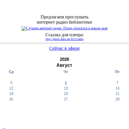
Предлагаем прослушать
интернет радио библиотеки
Ссылка для плеера:
http://pksbs.ddns.net:8111/radio
Сейчас в эфире
2026
Август
Ср
Чт
Пт
5
6
7
12
13
14
19
20
21
26
27
28