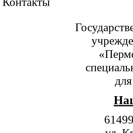
Контакты
Государств
учрежде
«Пермс
специаль
для
Наш
61499
ул. К