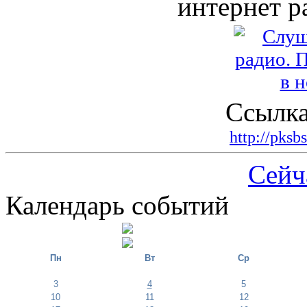
интернет р
Ссылка
http://pksb
Сейч
Календарь событий
Пн
Вт
Ср
3
4
5
10
11
12