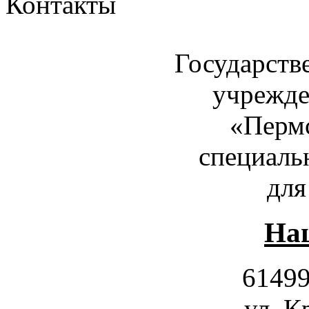
Контакты
Государств
учрежде
«Пермс
специаль
для
Наш
61499
ул. К