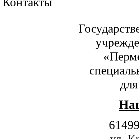
Контакты
Государств
учрежде
«Пермс
специаль
для
Наш
61499
ул. К