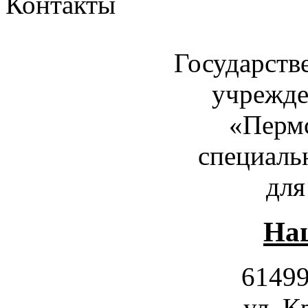
Контакты
Государств
учрежде
«Пермс
специаль
для
Наш
61499
ул. К