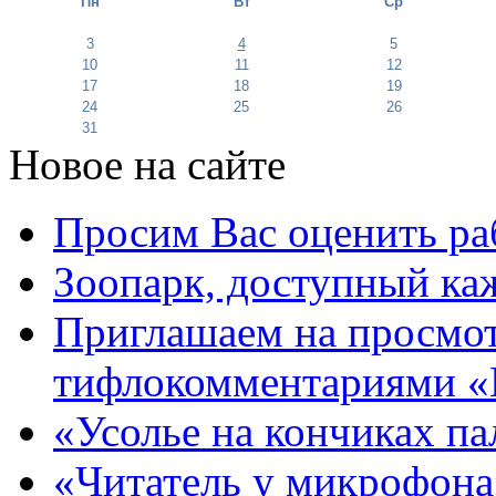
Пн
Вт
Ср
3
4
5
10
11
12
17
18
19
24
25
26
31
Новое на сайте
Просим Вас оценить ра
Зоопарк, доступный каж
Приглашаем на просмот
тифлокомментариями «
«Усолье на кончиках па
«Читатель у микрофона»