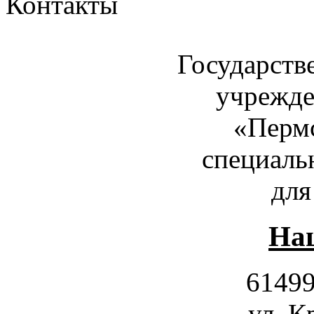
Контакты
Государств
учрежде
«Пермс
специаль
для
Наш
61499
ул. К