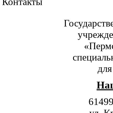
Контакты
Государств
учрежде
«Пермс
специаль
для
Наш
61499
ул. К