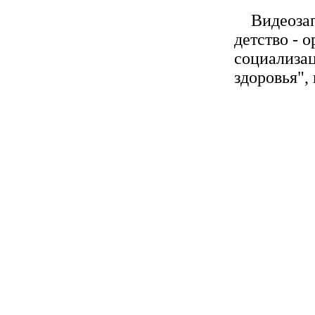
Видеозапи
детство - 
социализа
здоровья",