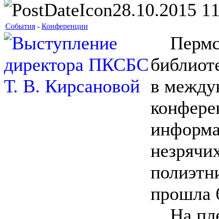
28.10.2015 11
События
-
Конференции
Пермска
библиот
в между
конфере
информа
незрячих
полиэтни
прошла 6
На плен