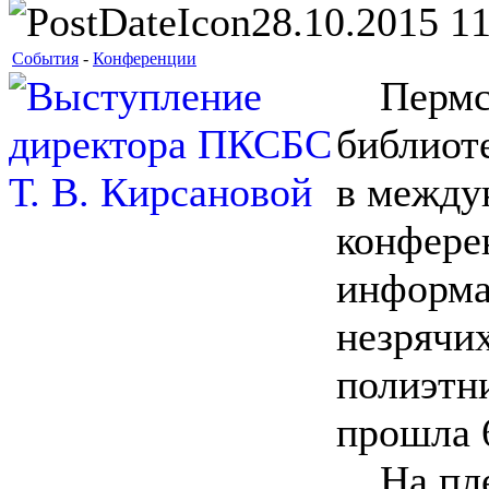
28.10.2015 11
События
-
Конференции
Пермска
библиот
в между
конфере
информа
незрячих
полиэтни
прошла 6
На плен