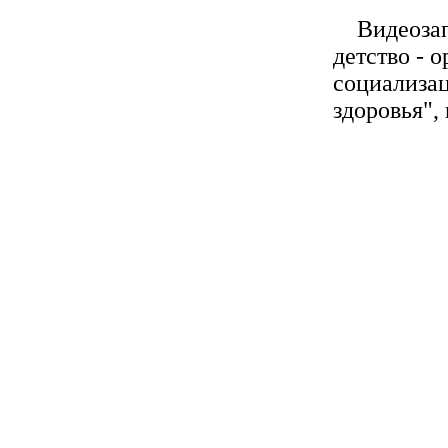
Видеозапи
детство - 
социализа
здоровья",