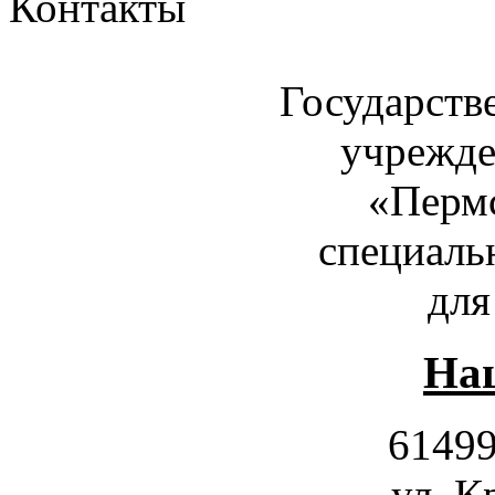
Контакты
Государств
учрежде
«Пермс
специаль
для
Наш
61499
ул. К