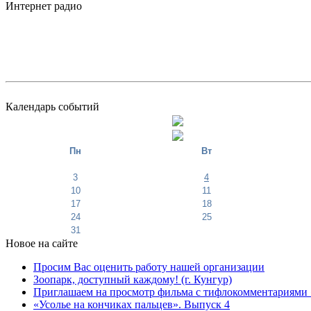
Интернет радио
Календарь событий
Пн
Вт
3
4
10
11
17
18
24
25
31
Новое на сайте
Просим Вас оценить работу нашей организации
Зоопарк, доступный каждому! (г. Кунгур)
Приглашаем на просмотр фильма с тифлокомментариями 
«Усолье на кончиках пальцев». Выпуск 4