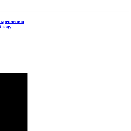
 укреплению
 году