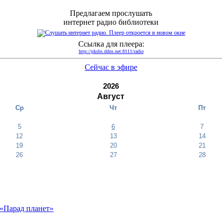
Предлагаем прослушать
интернет радио библиотеки
Ссылка для плеера:
http://pksbs.ddns.net:8111/radio
Сейчас в эфире
2026
Август
Ср
Чт
Пт
5
6
7
12
13
14
19
20
21
26
27
28
«Парад планет»