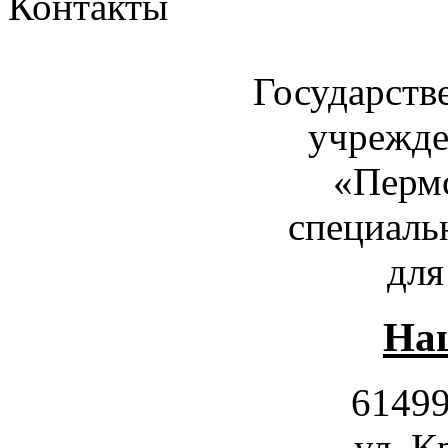
Контакты
Государств
учрежде
«Пермс
специаль
для
Наш
61499
ул. К