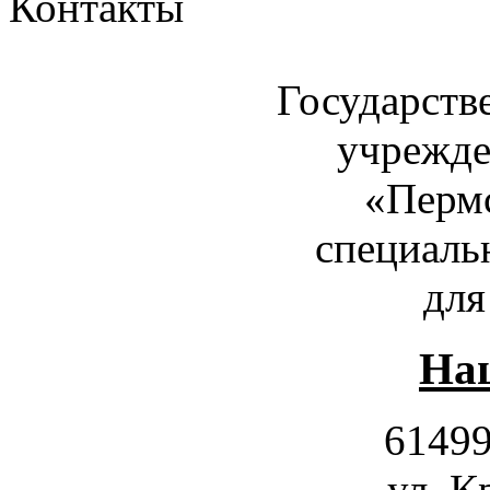
Контакты
Государств
учрежде
«Пермс
специаль
для
Наш
61499
ул. К