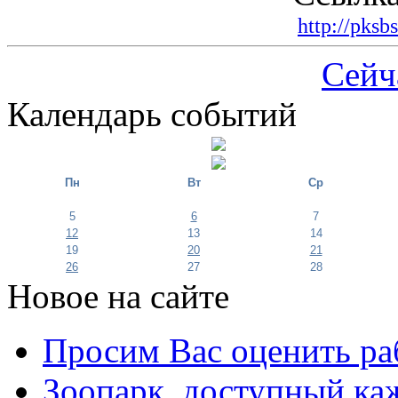
http://pksb
Сейч
Календарь событий
Пн
Вт
Ср
5
6
7
12
13
14
19
20
21
26
27
28
Новое на сайте
Просим Вас оценить ра
Зоопарк, доступный каж