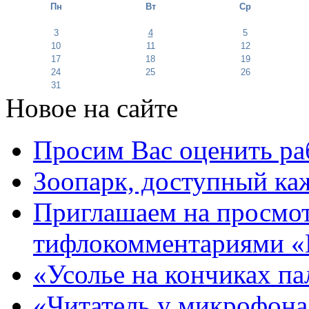
Пн
Вт
Ср
3
4
5
10
11
12
17
18
19
24
25
26
31
Новое на сайте
Просим Вас оценить ра
Зоопарк, доступный каж
Приглашаем на просмот
тифлокомментариями «
«Усолье на кончиках па
«Читатель у микрофона»