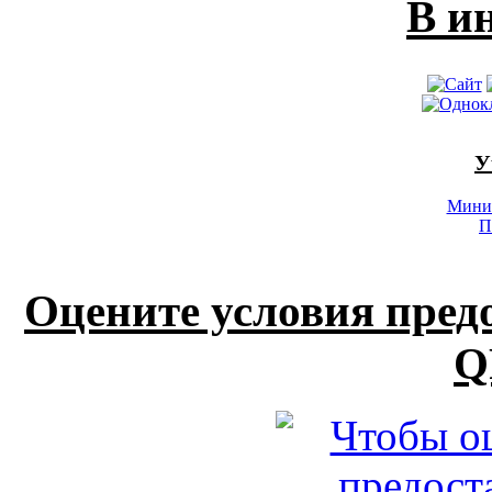
В и
У
Минис
П
Оцените условия пред
Q