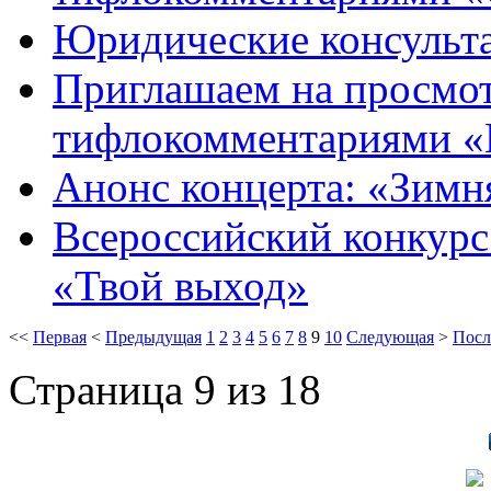
Юридические консульт
Приглашаем на просмот
тифлокомментариями «
Анонс концерта: «Зимн
Всероссийский конкурс
«Твой выход»
<<
Первая
<
Предыдущая
1
2
3
4
5
6
7
8
9
10
Следующая
>
Посл
Страница 9 из 18