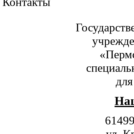
Контакты
Государств
учрежде
«Пермс
специаль
для
Наш
61499
ул. К