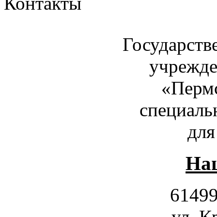
Контакты
Государств
учрежде
«Пермс
специаль
для
Наш
61499
ул. К