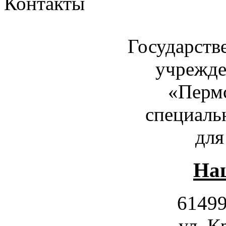
Контакты
Государств
учрежде
«Пермс
специаль
для
Наш
61499
ул. К