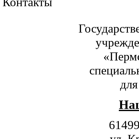
Контакты
Государств
учрежде
«Пермс
специаль
для
Наш
61499
ул. К