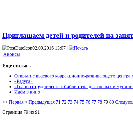
Приглашаем детей и родителей на заня
02.09.2016 13:07 |
Анонсы
Еще статьи...
Открытие краевого коррекционно-развивающего центра «
«Радуга»
«Грани сотрудничества: библиотека для слепых и муниц
Идём в кино
<<
Первая
<
Предыдущая
71
72
73
74
75
76
77
78
79
80
Следую
Страница 79 из 91