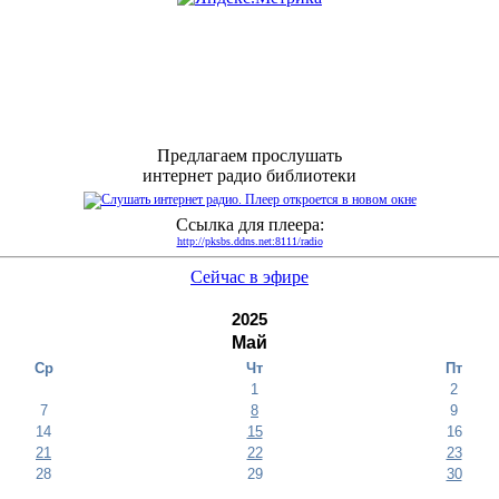
Предлагаем прослушать
интернет радио библиотеки
Ссылка для плеера:
http://pksbs.ddns.net:8111/radio
Сейчас в эфире
2025
Май
Ср
Чт
Пт
1
2
7
8
9
14
15
16
21
22
23
28
29
30