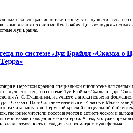
лепых прошел краевой детский конкурс на лучшего чтеца по си
выками чтения по системе Луи Брайля. Цель конкурса - популя
истеме Луи Брайля.
теца по системе Луи Брайля «Сказка о Ц
Терра»
ября в Пермской краевой специальной библиотеке для слепых по
с на лучшего чтеца по системе Луи Брайля «Сказка о Царе Салт
едения А. С. Пушкиным, и лучшего знатока новых информацио
с «Сказка о Царе Салтане» начнется в 14 часов в Малом зале Д
онном читальном зале Пермской краевой специальной библиотек
ок, где юные читатели посоревнуются в артистическом и вырази
ят свои навыки владения компьютером. А тем, кто уже справилс
тавлена возможность насладиться просмотром мультфильма.