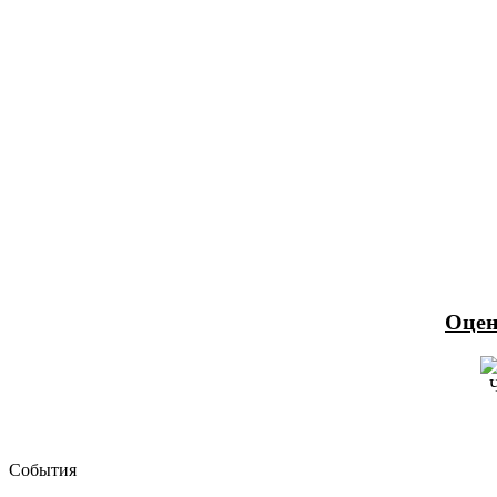
Оцен
События