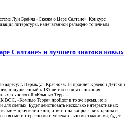
стеме Луи Брайля «Сказка о Царе Салтане». Конкурс
ризация литературы, напечатанной рельефно-точечным
аре Салтане» и лучшего знатока новых
 адресу: г. Пермь, ул. Краснова, 18 пройдет Краевой Детский
ане», приуроченный к 185-летию со дня написания
нных технологий «Компью Терра».
К ВОС, «Компью Терра» пройдет в то же время, но в
и для слепых. Будет действовать несколько интерактивных
тельном прочтении книг, ответят на вопросы викторины и
я со всеми интересными и увлекательными заданиями, будет