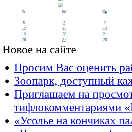
Пн
Вт
Ср
5
6
7
12
13
14
19
20
21
26
27
28
Новое на сайте
Просим Вас оценить ра
Зоопарк, доступный каж
Приглашаем на просмот
тифлокомментариями «
«Усолье на кончиках па