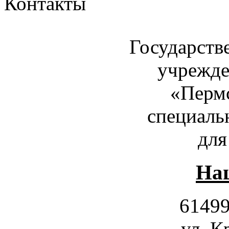
Контакты
Государств
учрежде
«Пермс
специаль
для
Наш
61499
ул. К