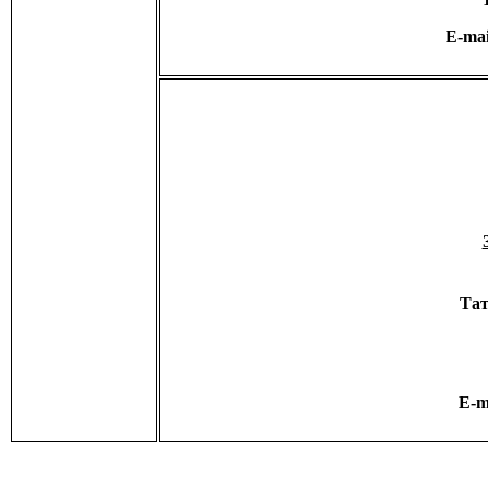
E-ma
Тат
E-m