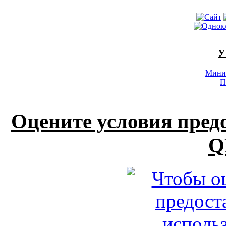
У
Минис
П
Оцените условия пред
Q