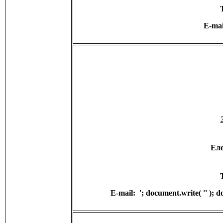
E-ma
Ел
E-mail:
'; document.write( '
' ); 