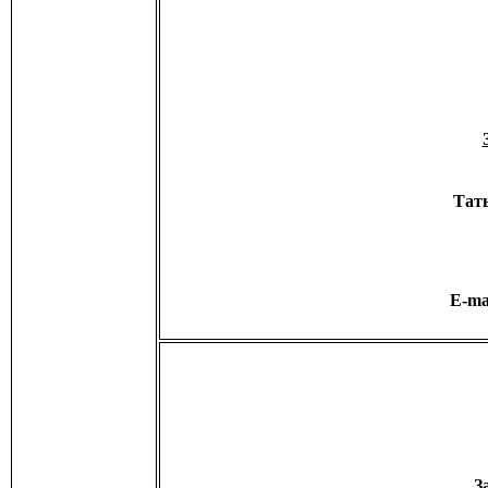
Тат
E-ma
З