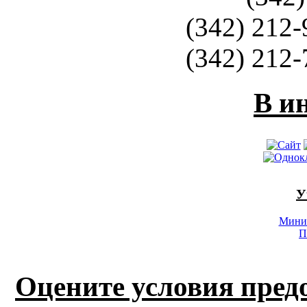
(342) 212-
(342) 212-
В и
У
Минис
П
Оцените условия пред