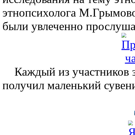
этнопсихолога М.Грымово
были увлеченно прослуш
Каждый из участников з
получил маленький сувен