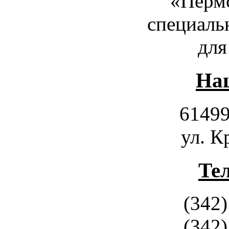
«Пермс
специаль
для
Наш
61499
ул. К
Те
(342)
(342)