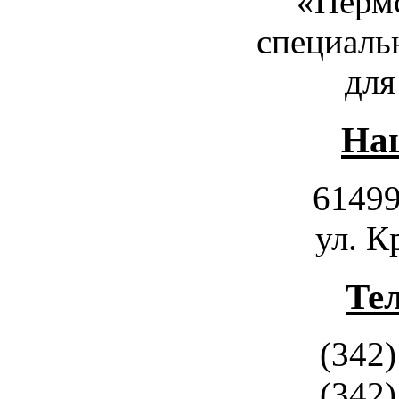
«Пермс
специаль
для
Наш
61499
ул. К
Те
(342)
(342)