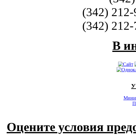
(342) 212-
(342) 212-
В и
У
Минис
П
Оцените условия пред