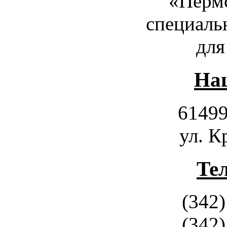
«Пермс
специаль
для
Наш
61499
ул. К
Те
(342)
(342)