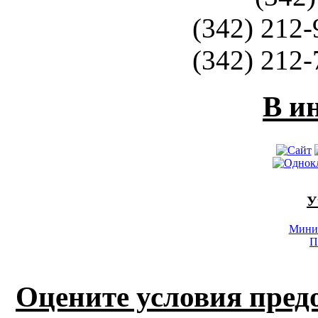
(342) 212-
(342) 212-
В и
У
Минис
П
Оцените условия пред