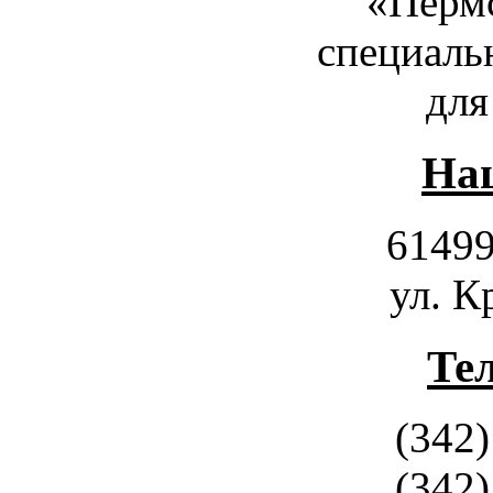
«Пермс
специаль
для
Наш
61499
ул. К
Те
(342)
(342)