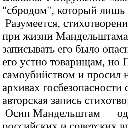
"сбродом", который лишь
Разумеется, стихотворени
при жизни Мандельштама,
записывать его было опас
его устно товарищам, но П
самоубийством и просил н
архивах госбезопасности 
авторская запись стихотво
Осип Мандельштам — оди
российских и советских в