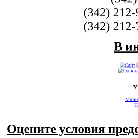
(342) 212-
(342) 212-
В и
У
Минис
П
Оцените условия пред