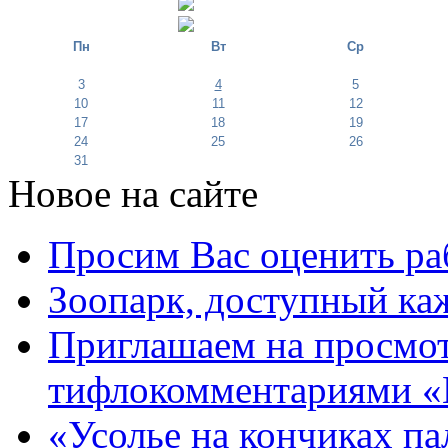
Пн
Вт
Ср
3
4
5
10
11
12
17
18
19
24
25
26
31
Новое на сайте
Просим Вас оценить ра
Зоопарк, доступный каж
Приглашаем на просмот
тифлокомментариями «
«Усолье на кончиках па