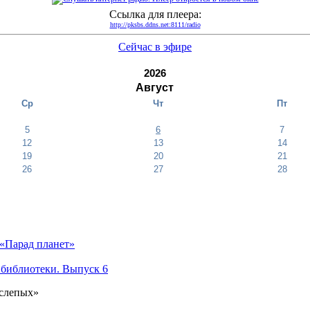
Ссылка для плеера:
http://pksbs.ddns.net:8111/radio
Сейчас в эфире
2026
Август
Ср
Чт
Пт
5
6
7
12
13
14
19
20
21
26
27
28
«Парад планет»
 библиотеки. Выпуск 6
 слепых»