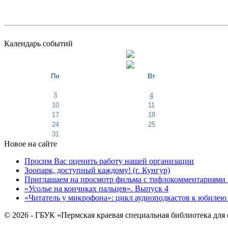
Календарь событий
Пн
Вт
3
4
10
11
17
18
24
25
31
Новое на сайте
Просим Вас оценить работу нашей организации
Зоопарк, доступный каждому! (г. Кунгур)
Приглашаем на просмотр фильма с тифлокомментариями 
«Усолье на кончиках пальцев». Выпуск 4
«Читатель у микрофона»: цикл аудиоподкастов к юбилею
© 2026 - ГБУК «Пермская краевая специальная библиотека для