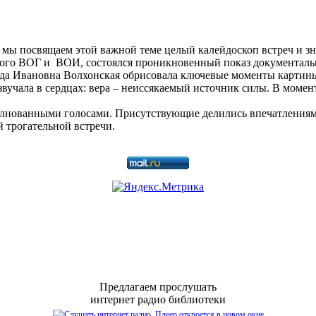
 мы посвящаем этой важной теме целый калейдоскоп встреч и з
го ВОГ и ВОИ, состоялся проникновенный показ документально
жда Ивановна Волхонская обрисовала ключевые моменты картины
звучала в сердцах: вера – неиссякаемый источник силы. В моме
лнованными голосами. Присутствующие делились впечатлениями,
 трогательной встречи.
Предлагаем прослушать
интернет радио библиотеки