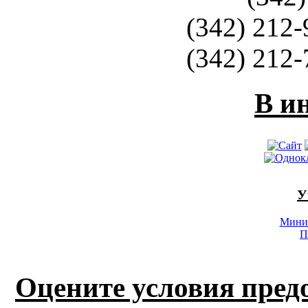
(342) 212-
(342) 212-
В и
У
Минис
П
Оцените условия пред