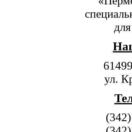
«Пермс
специаль
для
Наш
61499
ул. К
Те
(342)
(342)