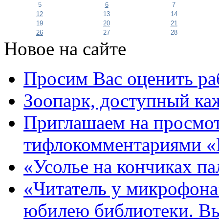
5
6
7
12
13
14
19
20
21
26
27
28
Новое на сайте
Просим Вас оценить ра
Зоопарк, доступный каж
Приглашаем на просмот
тифлокомментариями «
«Усолье на кончиках па
«Читатель у микрофона»
юбилею библиотеки. В