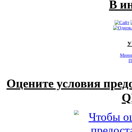
В и
У
Минис
П
Оцените условия пред
Q