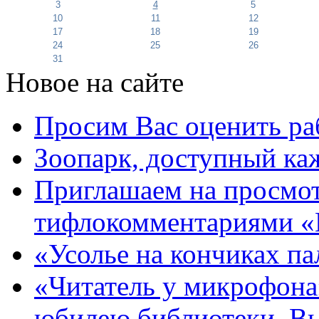
3
4
5
10
11
12
17
18
19
24
25
26
31
Новое на сайте
Просим Вас оценить ра
Зоопарк, доступный каж
Приглашаем на просмот
тифлокомментариями «
«Усолье на кончиках па
«Читатель у микрофона»
юбилею библиотеки. В