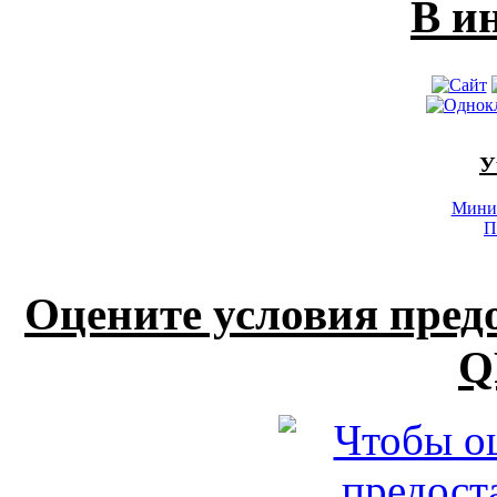
В и
У
Минис
П
Оцените условия пред
Q