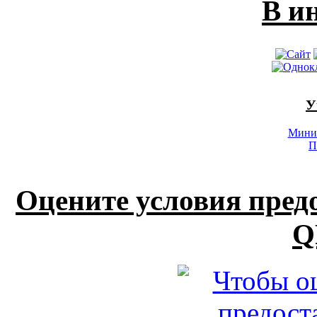
В и
У
Минис
П
Оцените условия пред
Q