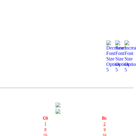
Сб
Вс
1
2
8
9
15
16