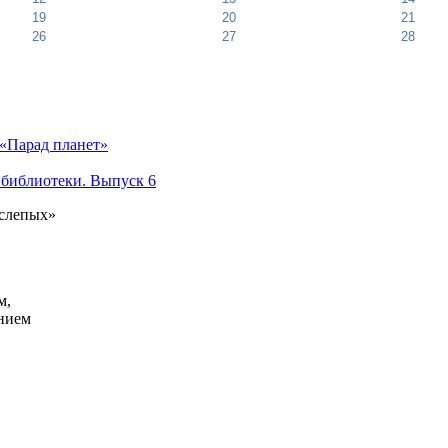
19
20
21
26
27
28
«Парад планет»
 библиотеки. Выпуск 6
 слепых»
м,
анием