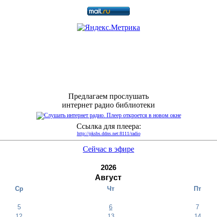
Предлагаем прослушать
интернет радио библиотеки
Ссылка для плеера:
http://pksbs.ddns.net:8111/radio
Сейчас в эфире
2026
Август
Ср
Чт
Пт
5
6
7
12
13
14