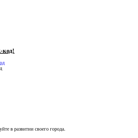
-код!
д
йте в развитии своего города.