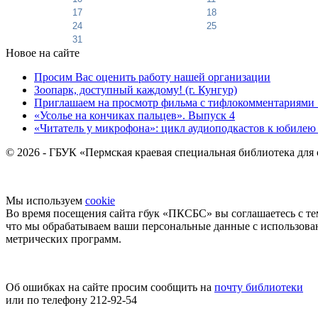
17
18
24
25
31
Новое на сайте
Просим Вас оценить работу нашей организации
Зоопарк, доступный каждому! (г. Кунгур)
Приглашаем на просмотр фильма с тифлокомментариями 
«Усолье на кончиках пальцев». Выпуск 4
«Читатель у микрофона»: цикл аудиоподкастов к юбилею
© 2026 - ГБУК «Пермская краевая специальная библиотека для
Мы используем
cookie
Во время посещения сайта гбук «ПКСБС» вы соглашаетесь с те
что мы обрабатываем ваши персональные данные с использов
метрических программ.
Об ошибках на сайте просим сообщить на
почту библиотеки
или по телефону 212-92-54