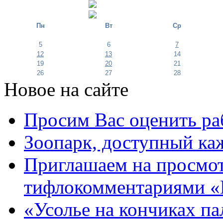
Пн
Вт
Ср
5
6
7
12
13
14
19
20
21
26
27
28
Новое на сайте
Просим Вас оценить ра
Зоопарк, доступный каж
Приглашаем на просмот
тифлокомментариями «
«Усолье на кончиках па