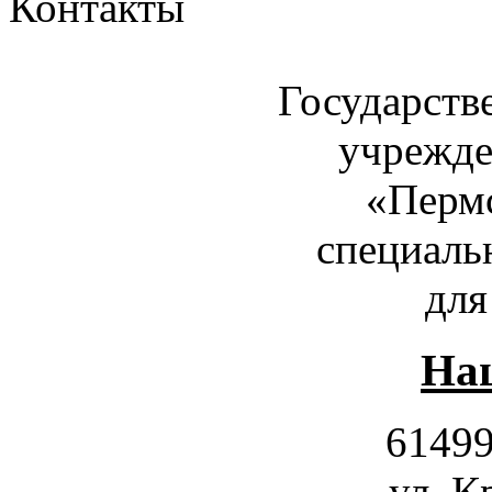
Контакты
Государств
учрежде
«Пермс
специаль
для
Наш
61499
ул. К