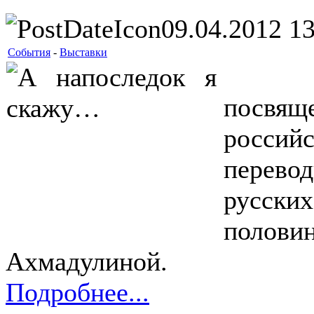
09.04.2012 13
События
-
Выставки
Так 
посвяще
росси
перево
русски
поло
Ахмадулиной.
Подробнее...