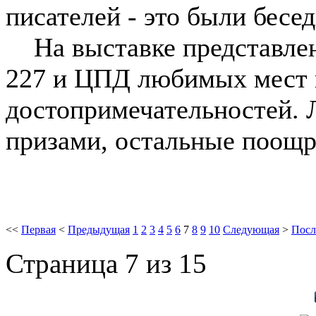
писателей - это были бесе
На выставке представлены
227 и ЦПД любимых мест г
достопримечательностей. 
призами, остальные поощ
<<
Первая
<
Предыдущая
1
2
3
4
5
6
7
8
9
10
Следующая
>
Посл
Страница 7 из 15