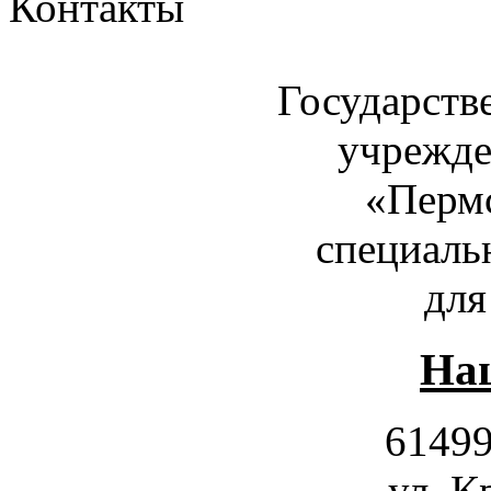
Контакты
Государств
учрежде
«Пермс
специаль
для
Наш
61499
ул. К