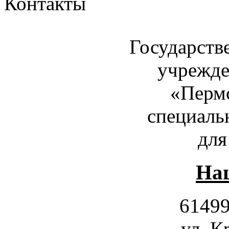
Контакты
Государств
учрежде
«Пермс
специаль
для
Наш
61499
ул. К