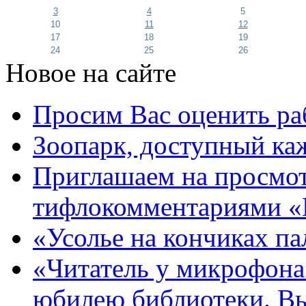
3
4
5
10
11
12
17
18
19
24
25
26
Новое на сайте
Просим Вас оценить ра
Зоопарк, доступный каж
Приглашаем на просмот
тифлокомментариями «
«Усолье на кончиках па
«Читатель у микрофона»
юбилею библиотеки. В