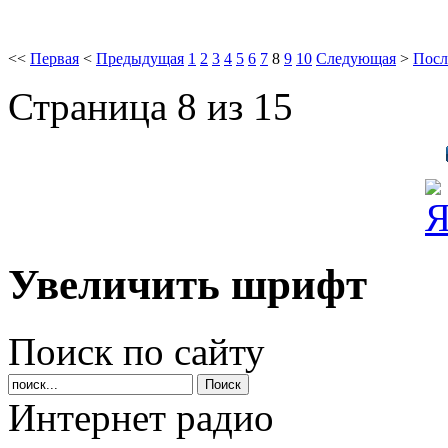
<<
Первая
<
Предыдущая
1
2
3
4
5
6
7
8
9
10
Следующая
>
Посл
Страница 8 из 15
Увеличить шрифт
Поиск по сайту
Интернет радио