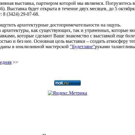
зивная выставка, партнером которой мы являемся. Погрузитесь 
 36). Выставка будет открыта в течение двух месяцев, до 5 октября
8 (3424) 29-07-68.
 ощутить архитектурные достопримечательности на ощупь.
рхитектуры, как существующих, так и утраченных, которые мож
вками, которые сделают Ваше знакомство с выставкой еще боле
тью и без нее. ️Основная цель выставки – создать атмосферу те
зданы в инклюзивной мастерской
"Будетляне"
руками талантливы
едняя
>>