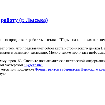
работу (г. Лысьва)
ых продолжает работать выставка "Пермь на кончиках пальцев"
т о том, что представляет собой карта исторического центра П
ятниками и зданиями тактильно. Можно также прочитать информ
Коммунаров, 63. Спешите познакомиться с интересной информаци
ной мастерской
"Будетляне"
.
зуется при поддержке
Фонда грантов губернатора Пермского кра
рук».