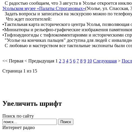
С радостью сообщаем, что 3 августа в Усолье откроется инклю
Усольском музее «Палаты Строгановых»
(Усолье, ул. Спасская,
Задать вопросы и записаться на экскурсию можно по телефону: 
️ Что ждет посетителей:
•Тактильная карта исторического центра Усолья, позволяющая
•Миниатюры и рельефно-графические изображения памятников а
•Тифлоаудиогиды с тифлокомментариями и историческими спра
"Усолье на кончиках пальцев" доступна для людей с инвалиднос
С любовью и мастерством все тактильные экспонаты были со
<<
Первая
<
Предыдущая
1
2
3
4
5
6
7
8
9
10
Следующая
>
Посл
Страница 1 из 15
Увеличить шрифт
Поиск по сайту
Интернет радио