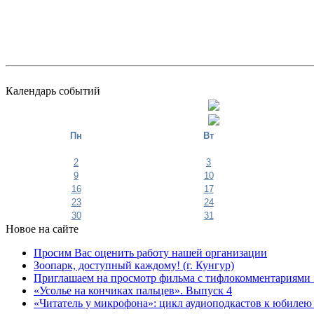
Календарь событий
Пн
Вт
2
3
9
10
16
17
23
24
30
31
Новое на сайте
Просим Вас оценить работу нашей организации
Зоопарк, доступный каждому! (г. Кунгур)
Приглашаем на просмотр фильма с тифлокомментариями 
«Усолье на кончиках пальцев». Выпуск 4
«Читатель у микрофона»: цикл аудиоподкастов к юбилею