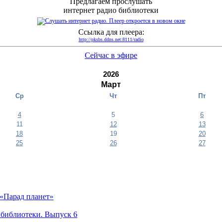
Предлагаем прослушать
интернет радио библиотеки
Ссылка для плеера:
http://pksbs.ddns.net:8111/radio
Сейчас в эфире
2026
Март
Ср
Чт
Пт
4
5
6
11
12
13
18
19
20
25
26
27
«Парад планет»
 библиотеки. Выпуск 6