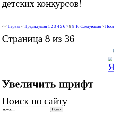
детских конкурсов!
<<
Первая
<
Предыдущая
1
2
3
4
5
6
7
8
9
10
Следующая
>
Посл
Страница 8 из 36
Увеличить шрифт
Поиск по сайту