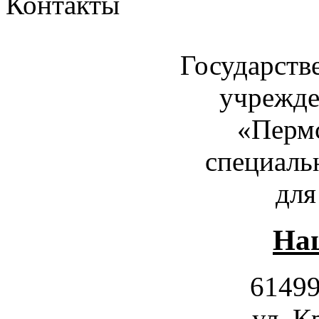
Контакты
Государств
учрежде
«Пермс
специаль
для
Наш
61499
ул. К