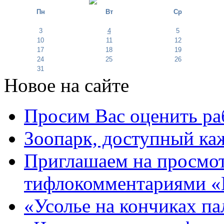
Пн
Вт
Ср
3
4
5
10
11
12
17
18
19
24
25
26
31
Новое на сайте
Просим Вас оценить ра
Зоопарк, доступный каж
Приглашаем на просмот
тифлокомментариями «
«Усолье на кончиках па