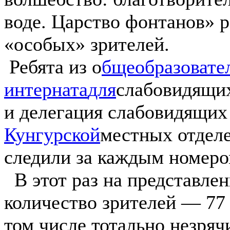
воде. Царство фонтанов» р
«особых» зрителей.
Ребята из о
бщеобразовате
интерната
для
слабовидящих
и делегация слабовидящих
Кунгурской
местных отдел
следили за каждым номеро
В этот раз на представле
количество зрителей — 77 
том числе тотально незряч