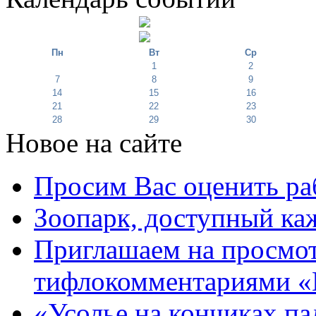
Пн
Вт
Ср
1
2
7
8
9
14
15
16
21
22
23
28
29
30
Новое на сайте
Просим Вас оценить ра
Зоопарк, доступный каж
Приглашаем на просмот
тифлокомментариями «
«Усолье на кончиках па