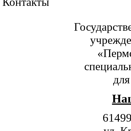
Контакты
Государств
учрежде
«Пермс
специаль
для
Наш
61499
ул. К