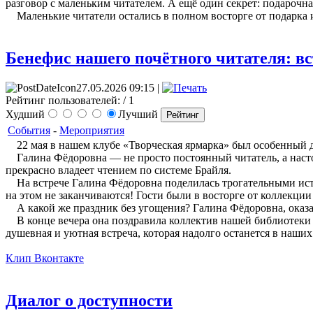
разговор с маленьким читателем. А ещё один секрет: подароч
Маленькие читатели остались в полном восторге от подарка
Бенефис нашего почётного читателя: вс
27.05.2026 09:15 |
Рейтинг пользователей:
/ 1
Худший
Лучший
События
-
Мероприятия
22 мая в нашем клубе «Творческая ярмарка» был особенный 
Галина Фёдоровна — не просто постоянный читатель, а настоя
прекрасно владеет чтением по системе Брайля.
На встрече Галина Фёдоровна поделилась трогательными истор
на этом не заканчиваются! Гости были в восторге от коллекци
А какой же праздник без угощения? Галина Фёдоровна, оказав
В конце вечера она поздравила коллектив нашей библиотеки с 
душевная и уютная встреча, которая надолго останется в наших
Клип Вконтакте
Диалог о доступности