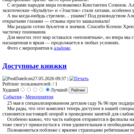
С играми народов мира познакомил Константин Созинов. Алек
экзотические «Кульбута» и «Эластик» стали хитами, особенно у
А вы когда-нибудь стреляли… ушами? Под руководством Алекса
открытыми глазами — отзывы просто зашкаливали!
Мы раздали сотни буклетов и значков. Спасибо Ксении Хрен
частичку понимания.
Для многих этот мир оставался «непонятным», но вчера мы ст
насыщенная и яркая — продолжается в любых условиях.
Фото с мероприятия в
альбоме
.
Доступные книжки
27.05.2026 09:37 |
Рейтинг пользователей:
/ 1
Худший
Лучший
События
-
Мероприятия
25 мая в специализированном детском саду № 96 при поддерж
Мы рады, что этот комплект теперь доступен в нашей специа
становятся настоящей опорой в проведении занятий для слабов
Особенно важно, что часть наборов отправится в филиалы на
тоже смогут прикоснуться к этим удивительным и необходимы
Познакомиться поближе с яркими страницами ребятишкам пом