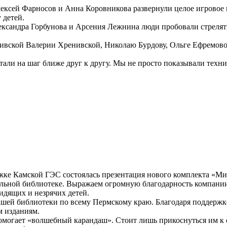
сей Фарносов и Анна Коровникова развернули целое игровое ко
 детей.
ндра Горбунова и Арсения Лежнина люди пробовали стрелять из
ивской Валерии Хренивской, Николаю Бурдову, Ольге Ефремово
али на шаг ближе друг к другу. Мы не просто показывали техни
ке Камской ГЭС состоялась презентация нового комплекта «Ми
льной библиотеке. Выражаем огромную благодарность компании
идящих и незрячих детей.
шей библиотеки по всему Пермскому краю. Благодаря поддержке
м изданиям.
огает «волшебный карандаш». Стоит лишь прикоснуться им к с