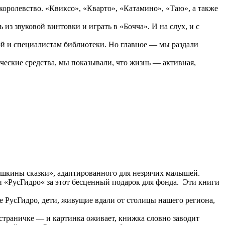
ролевство. «Квиксо», «Кварто», «Катамино», «Таю», а также
 звуковой винтовки и играть в «Бочча». И на слух, и с
й и специалистам библиотеки. Но главное — мы раздали
ческие средства, мы показывали, что жизнь — активная,
шкины сказки», адаптированного для незрячих малышей.
 «РусГидро« за этот бесценный подарок для фонда. Эти книги
 РусГидро, дети, живущие вдали от столицы нашего региона,
траничке — и картинка оживает, книжка словно заводит