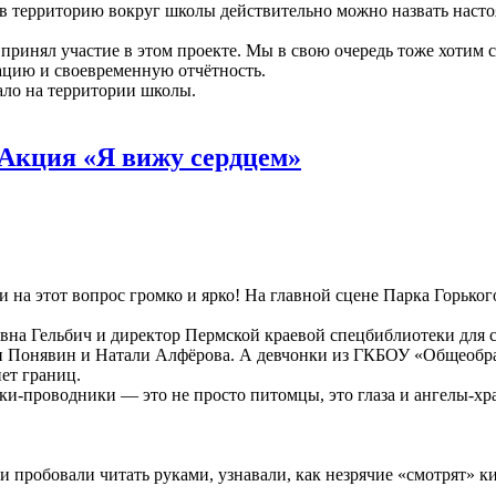
в территорию вокруг школы действительно можно назвать насто
ринял участие в этом проекте. Мы в свою очередь тоже хотим с
цию и своевременную отчётность.
ало на территории школы.
 Акция «Я вижу сердцем»
на этот вопрос громко и ярко! На главной сцене Парка Горьког
 Гельбич и директор Пермской краевой спецбиблиотеки для с
 Понявин и Натали Алфёрова. А девчонки из ГКБОУ «Общеобра
ет границ.
и-проводники — это не просто питомцы, это глаза и ангелы-х
пробовали читать руками, узнавали, как незрячие «смотрят» кин