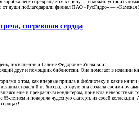
ная коробка легко превращается в сцену — и можно устроить до
 и от души поблагодарили филиал ПАО «РусГидро» — «Камская
треча, согревшая сердца
день, посвящённый Галине Фёдоровне Ушаковой!
щий друг и помощник библиотеки. Она помогает в издании книг
иями о том, как впервые пришла в библиотеку и какие книги с
и изящных изделий из бисера, которую она создала своими руками
шаяся ещё и прекрасным кондитером, принесла невероятный тор
65-летием и подарила чудесную скатерть из своей коллекции. А
 сердцах!