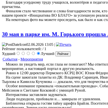
Благодаря усердному труду учащихся, волонтёров и педагого
причастны.
Финалом стало чествование и слова благодарности всем, кто п
нашем проекте «Инициатива ВО БЛАГО» за успешную реализа
На некоторых фото вы можете проследить, как было и как ст
30 мая в парке им. М. Горького прошла
02.06.2026 13:05 |
Рейтинг пользователей:
/ 1
Худший
Лучший
События
-
Мероприятия
Можно ли увидеть мир, если глаза не помогают? Мы ответили 
мероприятие, а настоящий портал в другую реальность.
Ровно в 12:00 директор Пермского КСРЦ ВОС Юлия Фёдоровна
На сцене зажигали таланты из ДК: Владимир Саранцев, Иван
Тырлова и Камилла Кучумова — доказали, что для творчества н
Особое внимание приковала «показательная проходка». Собак
Мейсоном и Светлане Косковой с умницей Руной.
Интерактивы заставляли задуматься.
Люди подходили, пробовали и… замирали от удивления.
Библиотека открыла гостям тайну шрифта Брайля. Посетители 
смартфонами. Зрячие часто проигрывали!