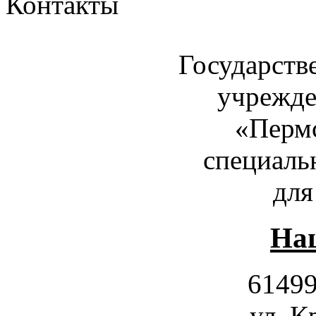
Контакты
Государств
учрежде
«Пермс
специаль
для
Наш
61499
ул. К