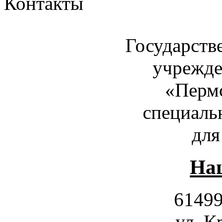
Контакты
Государств
учрежде
«Пермс
специаль
для
Наш
61499
ул. К