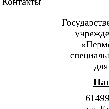
Контакты
Государств
учрежде
«Пермс
специаль
для
Наш
61499
ул. К