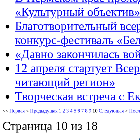
«Культурный объектив
Благотворительный все
конкурс-фестиваль «Бе
«Давно закончилась во
12 апреля стартует Вс
читающий регион»
Творческая встреча с Е
<<
Первая
<
Предыдущая
1
2
3
4
5
6
7
8
9
10
Следующая
>
Посл
Страница 10 из 18