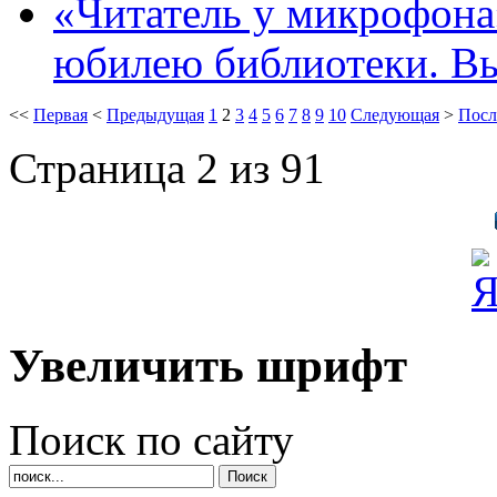
«Читатель у микрофона»
юбилею библиотеки. В
<<
Первая
<
Предыдущая
1
2
3
4
5
6
7
8
9
10
Следующая
>
Посл
Страница 2 из 91
Увеличить шрифт
Поиск по сайту