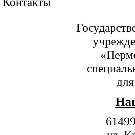
Контакты
Государств
учрежде
«Пермс
специаль
для
Наш
61499
ул. К