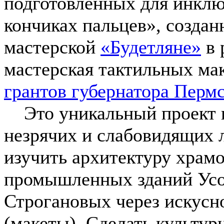
подготовленных для инклю
кончиках пальцев», созда
мастерской
«Будетляне»
в 
мастерская тактильных ма
грантов губернатора Пермс
Это уникальный проект в
незрячих и слабовидящих 
изучить архитектуру храм
промышленных зданий Усо
Строгановых через искус
(макеты). Сделать культур