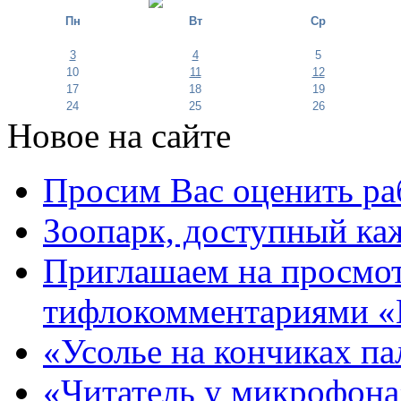
Пн
Вт
Ср
3
4
5
10
11
12
17
18
19
24
25
26
Новое на сайте
Просим Вас оценить ра
Зоопарк, доступный каж
Приглашаем на просмот
тифлокомментариями «
«Усолье на кончиках па
«Читатель у микрофона»