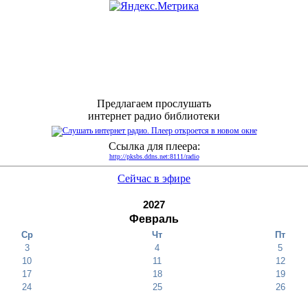
Предлагаем прослушать
интернет радио библиотеки
Ссылка для плеера:
http://pksbs.ddns.net:8111/radio
Сейчас в эфире
2027
Февраль
Ср
Чт
Пт
3
4
5
10
11
12
17
18
19
24
25
26