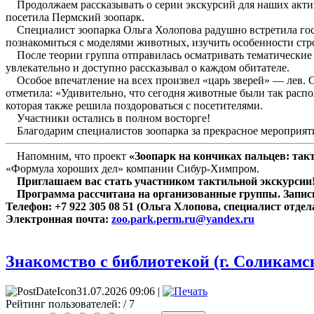
Продолжаем рассказывать о серии экскурсий для наших актив
посетила Пермский зоопарк.
Специалист зоопарка Ольга Холопова радушно встретила госте
познакомиться с моделями животных, изучить особенности стр
После теории группа отправилась осматривать тематические
увлекательно и доступно рассказывал о каждом обитателе.
Особое впечатление на всех произвел «царь зверей» — лев. О
отметила: «Удивительно, что сегодня животные были так рас
которая также решила поздороваться с посетителями.
Участники остались в полном восторге!
Благодарим специалистов зоопарка за прекрасное мероприят
Напомним, что проект
«Зоопарк на кончиках пальцев: та
«Формула хороших дел» компании Сибур-Химпром.
Приглашаем вас стать участником тактильной экскурсии
Программа рассчитана на организованные группы. Запись
Телефон: +7 922 305 08 51 (Ольга Хлопова, специалист отд
Электронная почта:
zoo.park.perm.ru@yandex.ru
Знакомство с библиотекой (г. Соликамс
31.07.2026 09:06 |
Рейтинг пользователей:
/ 7