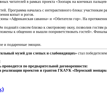
ных читателей в рамках проекта «Зоопарк на кончиках пальцев
й. Программа началась с интерактивного блока: участникам рас
оения копыт и рогов.
 зоны «Африканская саванна» и «Обитатели гор». На протяжен
н подошёл совсем близко к смотровому окну, позволив гостям р
положены к общению и вышли поприветствовать гостей». Финальн
ие и подаренные эмоции.
ктильный музей для слепых и слабовидящих»
стал победителем
!
 проводится по предварительной договоренности:
ела реализации проектов и грантов ГКАУК «Пермский зоопарк»
к)