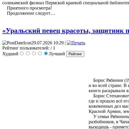
соликамский филиал Пермской краевой специальной библиотек
Приятного просмотра!
Продолжение следует…
«Уральский певец красоты, защитник п
29.07.2026 10:29 |
Рейтинг пользователей:
/ 1
Худший
Лучший
Борис Рябинин (191
и во всей стране. 
книги раскрывали 
Борис Степанович Ря
где и прошло всё ег
кожевенных дел мас
Красной Армии, зе
У семьи Рябининых 
разбойников, в Чапа
выходишь - примется