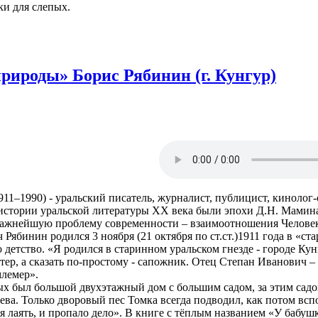
и для слепых.
рироды» Борис Рябинин (г. Кунгур)
1–1990) - уральский писатель, журналист, публицист, кинолог-с
В истории уральской литературы XX века были эпохи Д.Н. Мамин
важнейшую проблему современности – взаимоотношения Челове
бинин родился 3 ноября (21 октября по ст.ст.)1911 года в «ста
о детство. «Я родился в старинном уральском гнезде - городе Ку
тер, а сказать по-простому - сапожник. Отец Степан Иванович 
млемер».
был большой двухэтажный дом с большим садом, за этим садом 
ева. Только дворовый пес Томка всегда подводил, как потом вспо
 лаять, и пропало дело». В книге с тёплым названием «У бабушк