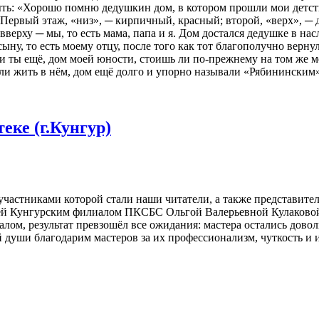
ыть: «Хорошо помню дедушкин дом, в котором прошли мои детс
 Первый этаж, «низ», ─ кирпичный, красный; второй, «верх», ─ 
вверху ─ мы, то есть мама, папа и я. Дом достался дедушке в нас
сыну, то есть моему отцу, после того как тот благополучно вер
и ты ещё, дом моей юности, стоишь ли по-прежнему на том же ме
али жить в нём, дом ещё долго и упорно называли «Рябинински
еке (г.Кунгур)
частниками которой стали наши читатели, а также представит
ей Кунгурским филиалом ПКСБС Ольгой Валерьевной Кулаковой
алом, результат превзошёл все ожидания: мастера остались дов
души благодарим мастеров за их профессионализм, чуткость и 