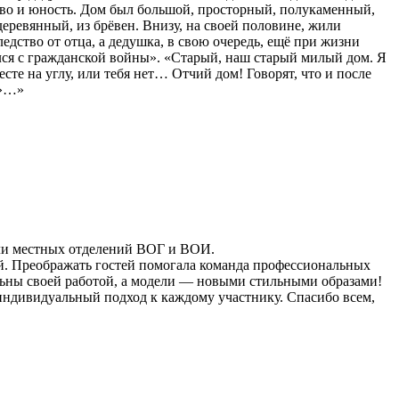
тво и юность. Дом был большой, просторный, полукаменный,
деревянный, из брёвен. Внизу, на своей половине, жили
ледство от отца, а дедушка, в свою очередь, ещё при жизни
нулся с гражданской войны». «Старый, наш старый милый дом. Я
сте на углу, или тебя нет… Отчий дом! Говорят, что и после
м»…»
ели местных отделений ВОГ и ВОИ.
. Преображать гостей помогала команда профессиональных
ольны своей работой, а модели — новыми стильными образами!
индивидуальный подход к каждому участнику. Спасибо всем,