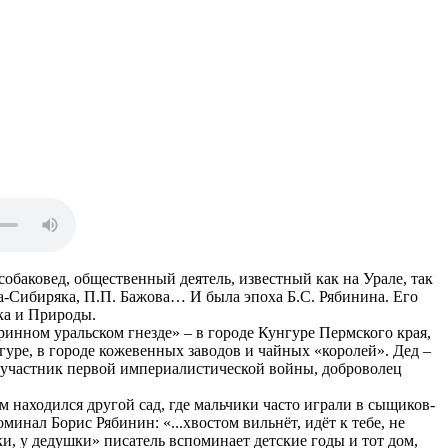
обаковед, общественный деятель, известный как на Урале, так
а-Сибиряка, П.П. Бажова… И была эпоха Б.С. Рябинина. Его
ка и Природы.
ринном уральском гнезде» – в городе Кунгуре Пермского края,
нгуре, в городе кожевенных заводов и чайных «королей». Дед –
– участник первой империалистической войны, доброволец
находился другой сад, где мальчики часто играли в сыщиков-
минал Борис Рябинин: «...хвостом вильнёт, идёт к тебе, не
и, у дедушки» писатель вспоминает детские годы и тот дом,