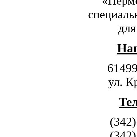
«Пермс
специаль
для
Наш
61499
ул. К
Те
(342)
(342)