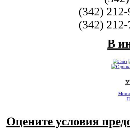
(342) 212-
(342) 212-
В и
У
Минис
П
Оцените условия пред