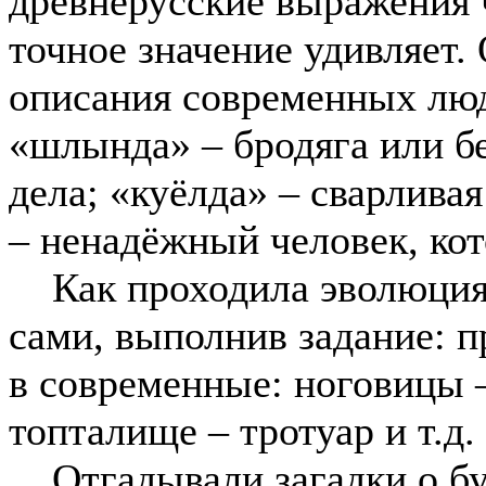
древнерусские выражения ч
точное значение удивляет.
описания современных люд
«шлында» – бродяга или б
дела; «куёлда» – сварливая
– ненадёжный человек, кот
Как проходила эволюция 
сами, выполнив задание: п
в современные: ноговицы –
топталище – тротуар и т.д.
Отгадывали загадки о бук