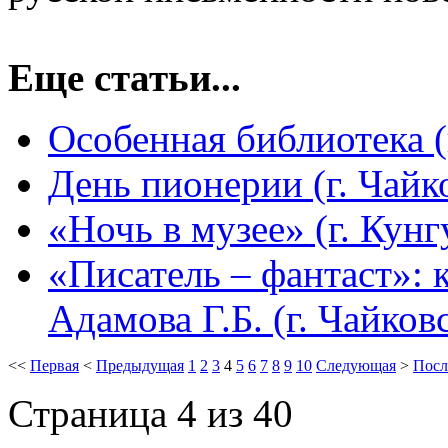
Еще статьи...
Особенная библиотека (
День пионерии (г. Чайк
«Ночь в музее» (г. Кунг
«Писатель – фантаст»: 
Адамова Г.Б. (г. Чайков
<<
Первая
<
Предыдущая
1
2
3
4
5
6
7
8
9
10
Следующая
>
Посл
Страница 4 из 40